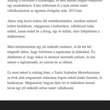
Mindig is szerettem a szabadságot, és nem tudtam magam elképzelni
egy munkahelyen. Ezért indítottam el a saját online tanári
vállalkozásomat az egyetem elvégzése után, 2013-ban.
Akkor még kevés eszköz állt rendelkezésünkre, mindent nulláról
kellett kitalálnom, végigmenni a buktatókon, vállalkozói tudás
nélkül, lassan indult be a dolog, egy év kellett, mire felépítettem a
diákkörömet.
Mára kifejlesztettem egy jól működő rendszert, és kb két hét
elegendő ahhoz, hogy feltöltsem a naptáramat új diákokkal. Én
dönthetem el, hogy mikor és mennyit szeretnék tanítani, és ami
nekem a legfontosabb, én osztom be az időmet.
Ez most neked is valóság lehet, a Taníts Szabadon Mesterkurzuson
az évek alatt megszerzett tudásomat fogom neked átadni őszintén, és
hatékonyan. Megtanulod, hogyan építs fel és működtess hosszú
távon egy jól működő online tanári vállalkozást.