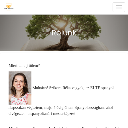
Togg
navi
Rólunk
Miért tanulj tőlem?
M
olnárné Szikora Réka vagyok, az ELTE spanyol
al
apszakán végeztem, majd 4 évig éltem Spanyolországban, ahol
elvégeztem a spanyoltanári mesterképzést.