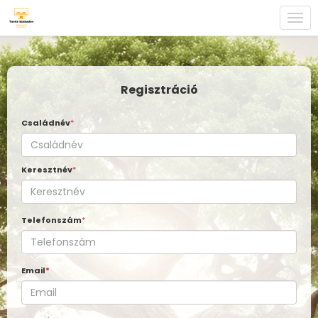
Togg
navi
Regisztráció
Családnév
*
Keresztnév
*
Telefonszám
*
Email
*