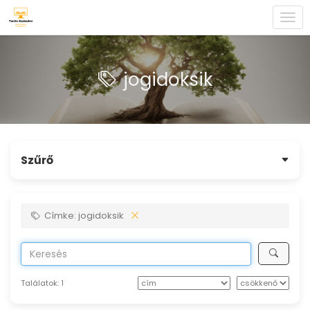
Togg
navi
jogidoksik
Szűrő
Címke: jogidoksik
Találatok:
1