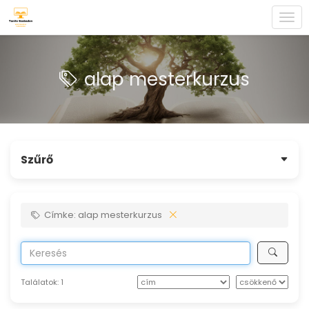
Togg
navi
alap mesterkurzus
Szűrő
Címke: alap mesterkurzus
Találatok:
1