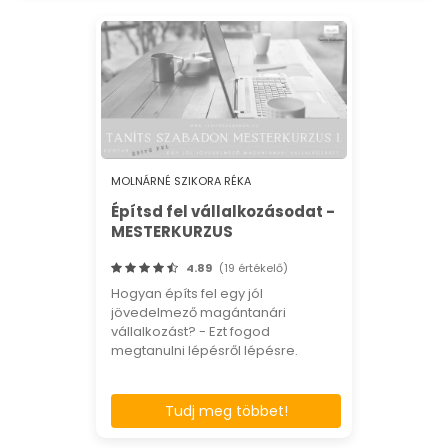
MOLNÁRNÉ SZIKORA RÉKA
Építsd fel vállalkozásodat -
MESTERKURZUS
4.89
(19 értékelő)
Hogyan építs fel egy jól
jövedelmező magántanári
vállalkozást? - Ezt fogod
megtanulni lépésről lépésre.
Tudj meg többet!