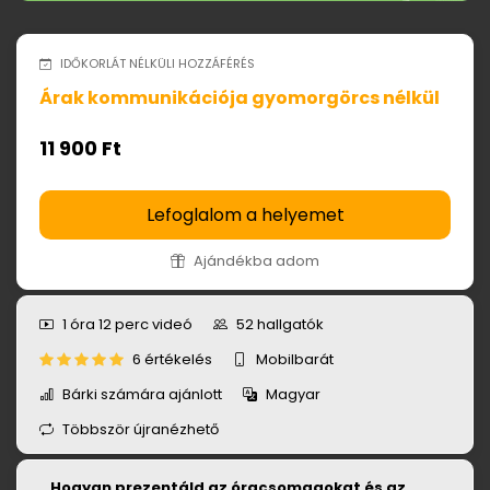
IDŐKORLÁT NÉLKÜLI HOZZÁFÉRÉS
Árak kommunikációja gyomorgörcs nélkül
11 900 Ft
Lefoglalom a helyemet
Ajándékba adom
1 óra 12 perc
videó
52
hallgatók
6 értékelés
Mobilbarát
Bárki számára ajánlott
Magyar
Többször újranézhető
Hogyan prezentáld az óracsomagokat és az