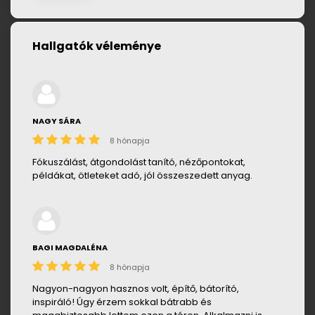
Hallgatók véleménye
NAGY SÁRA
8 hónapja
Fókuszálást, átgondolást tanító, nézőpontokat,
példákat, ötleteket adó, jól összeszedett anyag.
BAGI MAGDALÉNA
8 hónapja
Nagyon-nagyon hasznos volt, építő, bátorító,
inspiráló! Úgy érzem sokkal bátrabb és