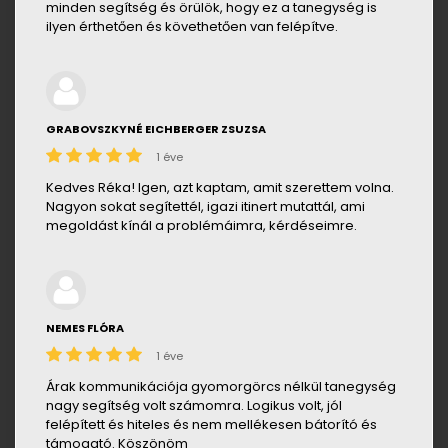
minden segítség és örülök, hogy ez a tanegység is
ilyen érthetően és követhetően van felépítve.
GRABOVSZKYNÉ EICHBERGER ZSUZSA
1 éve
Kedves Réka! Igen, azt kaptam, amit szerettem volna.
Nagyon sokat segítettél, igazi itinert mutattál, ami
megoldást kínál a problémáimra, kérdéseimre.
NEMES FLÓRA
1 éve
Árak kommunikációja gyomorgörcs nélkül tanegység
nagy segítség volt számomra. Logikus volt, jól
felépített és hiteles és nem mellékesen bátorító és
támogató. Köszönöm