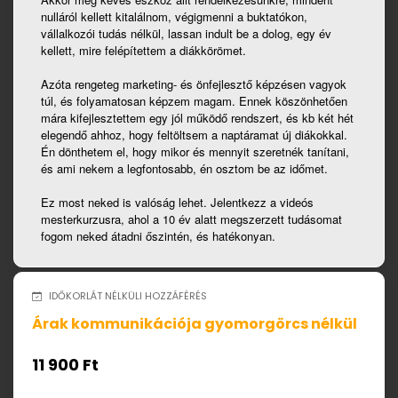
nulláról kellett kitalálnom, végigmenni a buktatókon,
vállalkozói tudás nélkül, lassan indult be a dolog, egy év
kellett, mire felépítettem a diákkörömet.
Azóta rengeteg marketing- és önfejlesztő képzésen vagyok
túl, és folyamatosan képzem magam. Ennek köszönhetően
mára kifejlesztettem egy jól működő rendszert, és kb két hét
elegendő ahhoz, hogy feltöltsem a naptáramat új diákokkal.
Én dönthetem el, hogy mikor és mennyit szeretnék tanítani,
és ami nekem a legfontosabb, én osztom be az időmet.
Ez most neked is valóság lehet. Jelentkezz a videós
mesterkurzusra, ahol a 10 év alatt megszerzett tudásomat
fogom neked átadni őszintén, és hatékonyan.
IDŐKORLÁT NÉLKÜLI HOZZÁFÉRÉS
Árak kommunikációja gyomorgörcs nélkül
11 900 Ft