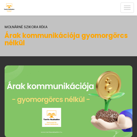
Togg
navi
MOLNÁRNÉ SZIKORA RÉKA
Árak kommunikációja gyomorgörcs
nélkül