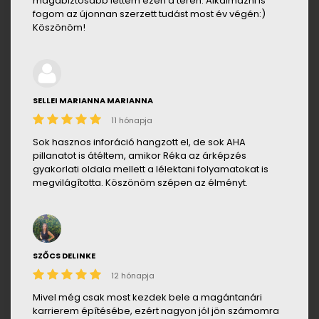
magabiztosabb lettem ezen a téren. Alkalmazni is
fogom az újonnan szerzett tudást most év végén:)
Köszönöm!
SELLEI MARIANNA MARIANNA
11 hónapja
Sok hasznos inforáció hangzott el, de sok AHA
pillanatot is átéltem, amikor Réka az árképzés
gyakorlati oldala mellett a lélektani folyamatokat is
megvilágította. Köszönöm szépen az élményt.
SZŐCS DELINKE
12 hónapja
Mivel még csak most kezdek bele a magántanári
karrierem építésébe, ezért nagyon jól jön számomra