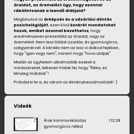
áraidat, az áremelést úgy, hogy azonnal
rábólintsanak a leendő diákjaid?
Megtanulod az
árképzés és a vásárlási döntés
pszichológiáját
, ezen kívül
konkrét mondatokat
hozok, amiket azonnal bevethetsz
, hogy
eredményesen prezentáld az áraidat, vagy az
áremelést. Nem lesz többé izzadás, és gyomorgörcs,
szégyenérzet. A kérdés nem az lesz a diákod fejében,
hogy "igen vagy nem", hanem hogy "hova utaljak".
Miután az ügyfeleim alkalmazták ezeket a
módszereket, lelkesen hívtak fel, hogy "Réka, ez
tényleg műkdöik"!
Próbáld ki te is, és várom az élménybeszámolódat! :)
Videók
Árak kommunikációja
1:12:28
gyomorgörcs nélkül